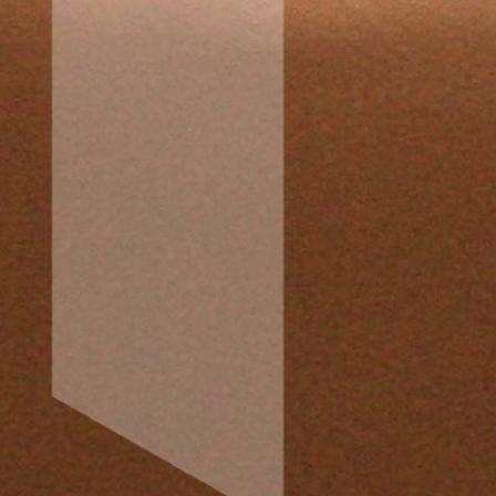
o
r
t
e
s
p
i
v
o
t
a
n
t