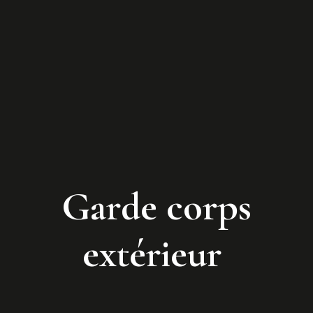
G
a
r
d
e
c
o
r
p
s
e
x
t
é
r
i
e
u
r