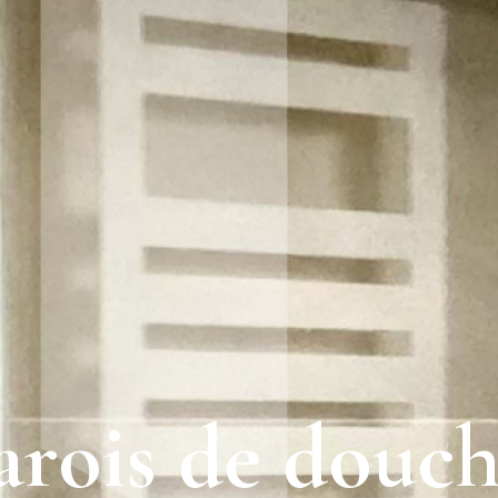
a
r
o
i
s
d
e
d
o
u
c