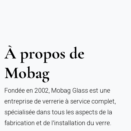
À
p
r
o
p
o
s
d
e
M
o
b
a
g
Fondée en 2002, Mobag Glass est une
entreprise de verrerie à service complet,
spécialisée dans tous les aspects de la
fabrication et de l'installation du verre.